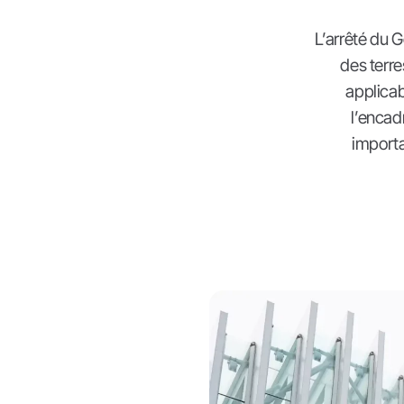
L’arrêté du G
des terre
applicab
l’encad
importa