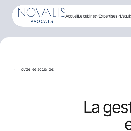
Aller
au
Accueil
Le cabinet
Expertises
L’équi
contenu
← Toutes les actualités
La gest