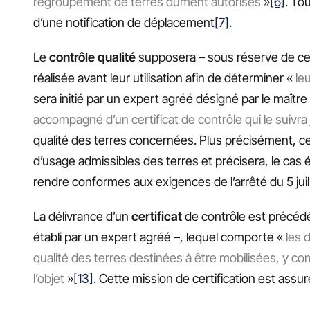
regroupement de terres dûment autorisés
»
[6]
. To
d’une notification de déplacement
[7]
.
Le
contrôle qualité
supposera – sous réserve de ce
réalisée avant leur utilisation afin de déterminer «
le
sera initié par un expert agréé désigné par le maîtr
accompagné d’un certificat de contrôle qui le suivra
qualité des terres concernées. Plus précisément, ce c
d’usage admissibles des terres et précisera, le cas éc
rendre conformes aux exigences de l’arrêté du 5 juil
La délivrance d’un
certificat
de contrôle est précédée
établi par un expert agréé –, lequel comporte «
les 
qualité des terres destinées à être mobilisées, y com
l’objet
»
[13]
. Cette mission de certification est assuré