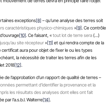
ut mouvement de terres devra en principe faire l’objet
rtaines exceptions
[8]
– qu’une analyse des terres soit
urs caractéristiques physico-chimiques
»
[9]
. Ce contrôle
e d’ouvrage
[10]
. Ce faisant, «
tout lot de terre sera
(…)
 jusqu’au site récepteur
»
[11]
et qui rendra compte de la
ertificat aura pour objet de fixer le ou les types
héant, la nécessité de traiter les terres afin de les
let 2018
[12]
.
 de l’approbation d’un rapport de qualité de terres –
données permettant d’identifier la provenance et la
pris les résultats des analyses dont elles ont fait
e par l’a.s.b.l. Walterre
[14]
.